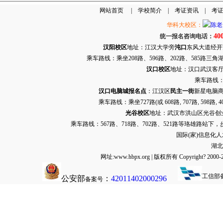
网站首页
|
学校简介
|
考证资讯
|
考
华科大校区：
40
统一报名咨询电话：
汉阳校区
地址：江汉大学旁
沌口
东风大道经开万达
乘车路线：乘坐208路、596路、202路、585路
汉口校区
地址：汉口武汉客厅G栋
乘车路线：
汉口电脑城报名点
：江汉区
民主一街
新星电脑商
乘车路线：乘坐
727路
(或 608路, 707路, 
光谷校区
地址：武汉市洪山区光谷创业街9
乘车路线：567路、718路、702路、521路等珞雄路站下
国际(家)信息化
湖北
网址:www.hbpx.org | 版权所有 Copyrig
工信部
公安部
：
42011402000296
备案号