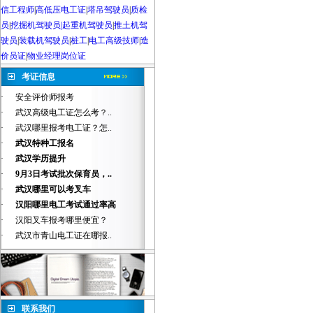
信工程师
|
高低压电工证
|
塔吊驾驶员
|
质检
员
|
挖掘机驾驶员|起重机驾驶员
|
推土机驾
驶员
|
装载机驾驶员
|
桩工
|
电工高级技师
|
造
价员证
|
物业经理岗位证
考证信息
·
安全评价师报考
·
武汉高级电工证怎么考？..
·
武汉哪里报考电工证？怎..
·
武汉特种工报名
·
武汉学历提升
·
9月3日考试批次保育员，..
·
武汉哪里可以考叉车
·
汉阳哪里电工考试通过率高
·
汉阳叉车报考哪里便宜？
·
武汉市青山电工证在哪报..
联系我们