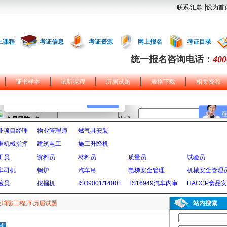
|
联系/汇款
设为首
上课程
考证信息
考证资源
网上报名
考证目录
统一报名咨询电话：
400
证书样本
试听课程
历届试题
表格下载
相关资源
业项目经理
物业管理师
燃气具安装
重机械指挥
建筑电工
施工升降机
工员
资料员
材料员
质量员
试验员
车司机
锅炉
汽车吊
电梯安全管理
机械安全管理
检员
挖掘机
ISO9001/14001
TS16949汽车内审
HACCP食品
级消防工程师 历届试题
站内搜索
题