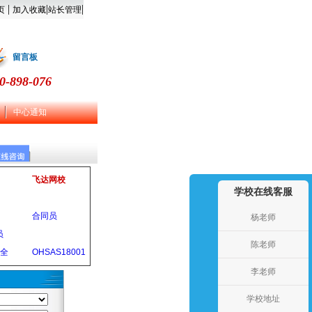
|
|
|
页
加入收藏
站长管理
留言板
0-898-076
中心通知
飞达网校
学校在线客服
合同员
杨老师
员
陈老师
安全
OHSAS18001
李老师
学校地址