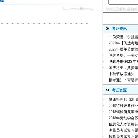
http://www.hbpx.org
考证资讯
·
一份荣誉一份担当
·
2025年【飞达考培
·
2025年端午节放
·
飞达考培五一劳
·
飞达考培 2025 年
·
国庆将至，共贺华诞 |
·
中秋节放假通知
·
报考通知：育婴师
考证资源
·
健康管理师-试听
·
2019特种设备作业
·
2018锅检所复审
·
2018年劳动学会职
·
信息化人才资格
·
测量员考试复习
·
预算员考试复习