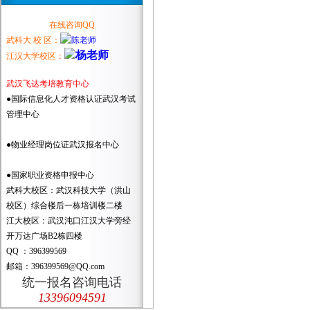
在线咨询QQ
武科大 校 区：
江汉大学校区：
武汉飞达考培教育中心
●国际信息化人才资格认证武汉考试
管理中心
●物业经理岗位证武汉报名中心
●国家职业资格申报中心
武科大校区：武汉科技大学（洪山
校区）综合楼后一栋培训楼二楼
江大校区：武汉沌口江汉大学旁经
开万达广场B2栋四楼
QQ ：396399569
邮箱：396399569@QQ.com
统一报名咨询电话
13396094591