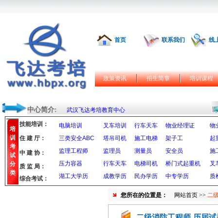
首页
联系我们
线
政策资讯
招生简章
培训课程
中心简介:
武汉飞达考培教育中心
技能培训：
电脑培训
叉车培训
行车天车
物业经理证
物
培
训
住 建 厅：
三类安全ABC
塔吊司机
施工电梯
架子工
起
考
监理工程师
监理员
测量员
安全员
施
中 建 协：
试
压力容器
行车天车
电梯司机
桥门式起重机
叉
分
质 监 局：
类
湖工大学历
成教学历
民办学历
中专学历
质
综合考试：
您所在的位置是：
网站首页
>>
二
二级消防工程师-历届试