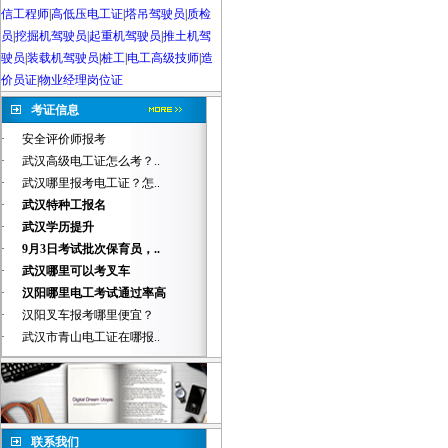
信工程师
|
高低压电工证
|
塔吊驾驶员
|
质检
员
|
挖掘机驾驶员|起重机驾驶员
|
推土机驾
驶员
|
装载机驾驶员
|
桩工
|
电工高级技师
|
造
价员证
|
物业经理岗位证
考证信息
·
安全评价师报考
·
武汉高级电工证怎么考？..
·
武汉哪里报考电工证？怎..
·
武汉特种工报名
·
武汉学历提升
·
9月3日考试批次保育员，..
·
武汉哪里可以考叉车
·
汉阳哪里电工考试通过率高
·
汉阳叉车报考哪里便宜？
·
武汉市青山电工证在哪报..
联系我们