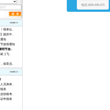
电话:4000-898-076
！我单位..
】国庆中..
假通知
动节放假通知
清明节放..
 [飞..
，保育员..
课
人员身体..
申报表
业技能考..
认证申报表
题
题