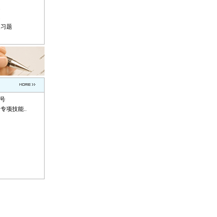
题
题
复习题
称号
专项技能..