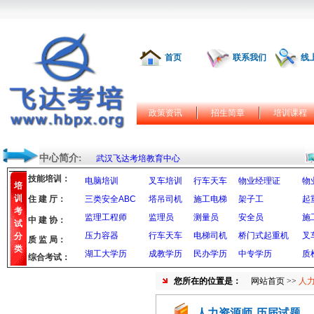
首页
联系我们
线
政策资讯
招生简章
培训课程
中心简介:
武汉飞达考培教育中心
技能培训：
电脑培训
叉车培训
行车天车
物业经理证
物
培
训
住 建 厅：
三类安全ABC
塔吊司机
施工电梯
架子工
起
考
监理工程师
监理员
测量员
安全员
施
中 建 协：
试
压力容器
行车天车
电梯司机
桥门式起重机
叉
分
质 监 局：
类
湖工大学历
成教学历
民办学历
中专学历
质
综合考试：
您所在的位置是：
网站首页
>>
人
人力资源师-历届试题