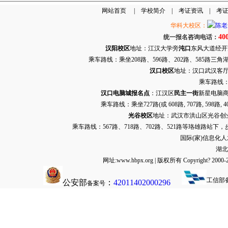
网站首页
|
学校简介
|
考证资讯
|
考
华科大校区：
40
统一报名咨询电话：
汉阳校区
地址：江汉大学旁
沌口
东风大道经开万达
乘车路线：乘坐208路、596路、202路、585路
汉口校区
地址：汉口武汉客厅G栋
乘车路线：
汉口电脑城报名点
：江汉区
民主一街
新星电脑商
乘车路线：乘坐
727路
(或 608路, 707路, 
光谷校区
地址：武汉市洪山区光谷创业街9
乘车路线：567路、718路、702路、521路等珞雄路站下
国际(家)信息化
湖北
网址:www.hbpx.org | 版权所有 Copyrig
工信部
公安部
：
42011402000296
备案号