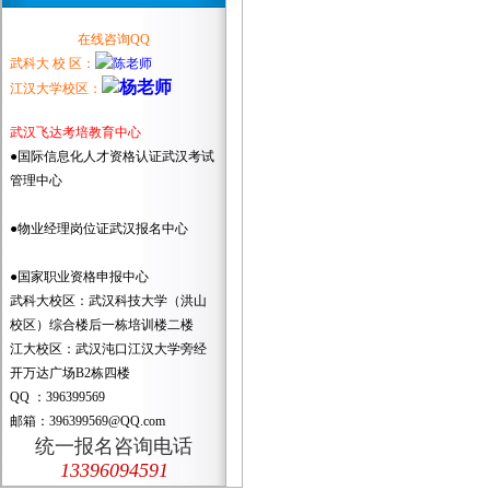
在线咨询QQ
武科大 校 区：
江汉大学校区：
武汉飞达考培教育中心
●国际信息化人才资格认证武汉考试
管理中心
●物业经理岗位证武汉报名中心
●国家职业资格申报中心
武科大校区：武汉科技大学（洪山
校区）综合楼后一栋培训楼二楼
江大校区：武汉沌口江汉大学旁经
开万达广场B2栋四楼
QQ ：396399569
邮箱：396399569@QQ.com
统一报名咨询电话
13396094591