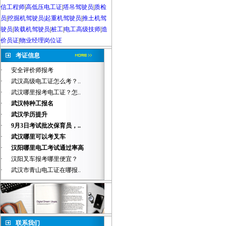
信工程师
|
高低压电工证
|
塔吊驾驶员
|
质检
员
|
挖掘机驾驶员|起重机驾驶员
|
推土机驾
驶员
|
装载机驾驶员
|
桩工
|
电工高级技师
|
造
价员证
|
物业经理岗位证
考证信息
·
安全评价师报考
·
武汉高级电工证怎么考？..
·
武汉哪里报考电工证？怎..
·
武汉特种工报名
·
武汉学历提升
·
9月3日考试批次保育员，..
·
武汉哪里可以考叉车
·
汉阳哪里电工考试通过率高
·
汉阳叉车报考哪里便宜？
·
武汉市青山电工证在哪报..
联系我们