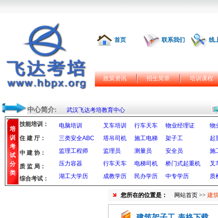
首页
联系我们
线
政策资讯
招生简章
培训课程
中心简介:
武汉飞达考培教育中心
技能培训：
电脑培训
叉车培训
行车天车
物业经理证
物
培
训
住 建 厅：
三类安全ABC
塔吊司机
施工电梯
架子工
起
考
监理工程师
监理员
测量员
安全员
施
中 建 协：
试
压力容器
行车天车
电梯司机
桥门式起重机
叉
分
质 监 局：
类
湖工大学历
成教学历
民办学历
中专学历
质
综合考试：
您所在的位置是：
网站首页
>>
建
建筑架子工-表格下载