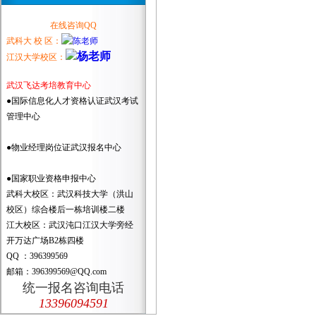
在线咨询QQ
武科大 校 区：
江汉大学校区：
武汉飞达考培教育中心
●国际信息化人才资格认证武汉考试
管理中心
●物业经理岗位证武汉报名中心
●国家职业资格申报中心
武科大校区：武汉科技大学（洪山
校区）综合楼后一栋培训楼二楼
江大校区：武汉沌口江汉大学旁经
开万达广场B2栋四楼
QQ ：396399569
邮箱：396399569@QQ.com
统一报名咨询电话
13396094591