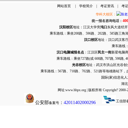
网站首页
|
学校简介
|
考证资讯
|
考
华科大校区：
40
统一报名咨询电话：
汉阳校区
地址：江汉大学旁
沌口
东风大道经开万达
乘车路线：乘坐208路、596路、202路、585路
汉口校区
地址：汉口武汉客厅G栋
乘车路线：
汉口电脑城报名点
：江汉区
民主一街
新星电脑商
乘车路线：乘坐
727路
(或 608路, 707路, 
光谷校区
地址：武汉市洪山区光谷创业街9
乘车路线：567路、718路、702路、521路等珞雄路站下
国际(家)信息化
湖北
网址:www.hbpx.org | 版权所有 Copyrig
工信部
公安部
：
42011402000296
备案号