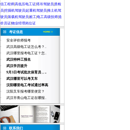
信工程师
|
高低压电工证
|
塔吊驾驶员
|
质检
员
|
挖掘机驾驶员|起重机驾驶员
|
推土机驾
驶员
|
装载机驾驶员
|
桩工
|
电工高级技师
|
造
价员证
|
物业经理岗位证
考证信息
·
安全评价师报考
·
武汉高级电工证怎么考？..
·
武汉哪里报考电工证？怎..
·
武汉特种工报名
·
武汉学历提升
·
9月3日考试批次保育员，..
·
武汉哪里可以考叉车
·
汉阳哪里电工考试通过率高
·
汉阳叉车报考哪里便宜？
·
武汉市青山电工证在哪报..
联系我们