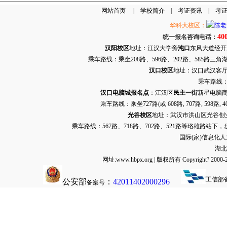
网站首页
|
学校简介
|
考证资讯
|
考
华科大校区：
40
统一报名咨询电话：
汉阳校区
地址：江汉大学旁
沌口
东风大道经开万达
乘车路线：乘坐208路、596路、202路、585路
汉口校区
地址：汉口武汉客厅G栋
乘车路线：
汉口电脑城报名点
：江汉区
民主一街
新星电脑商
乘车路线：乘坐
727路
(或 608路, 707路, 
光谷校区
地址：武汉市洪山区光谷创业街9
乘车路线：567路、718路、702路、521路等珞雄路站下
国际(家)信息化
湖北
网址:www.hbpx.org | 版权所有 Copyrig
工信部
公安部
：
42011402000296
备案号