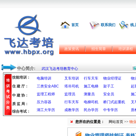
首页
联系我们
线
政策资讯
招生简章
培训课程
中心简介:
武汉飞达考培教育中心
技能培训：
电脑培训
叉车培训
行车天车
物业经理证
物
培
训
住 建 厅：
三类安全ABC
塔吊司机
施工电梯
架子工
起
考
监理工程师
监理员
测量员
安全员
施
中 建 协：
试
压力容器
行车天车
电梯司机
桥门式起重机
叉
分
质 监 局：
类
湖工大学历
成教学历
民办学历
中专学历
质
综合考试：
您所在的位置是：
网站首页
>>
物
物业管理师技能证-表格