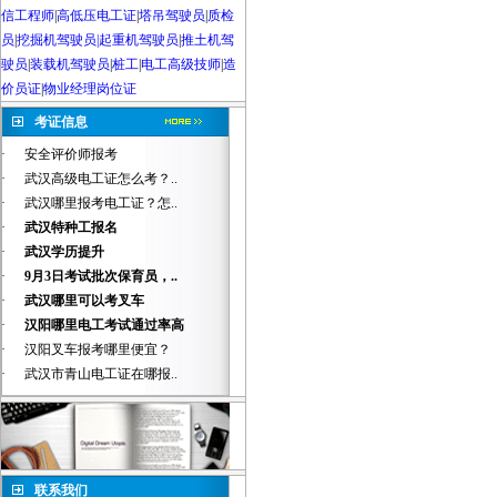
信工程师
|
高低压电工证
|
塔吊驾驶员
|
质检
员
|
挖掘机驾驶员|起重机驾驶员
|
推土机驾
驶员
|
装载机驾驶员
|
桩工
|
电工高级技师
|
造
价员证
|
物业经理岗位证
考证信息
·
安全评价师报考
·
武汉高级电工证怎么考？..
·
武汉哪里报考电工证？怎..
·
武汉特种工报名
·
武汉学历提升
·
9月3日考试批次保育员，..
·
武汉哪里可以考叉车
·
汉阳哪里电工考试通过率高
·
汉阳叉车报考哪里便宜？
·
武汉市青山电工证在哪报..
联系我们