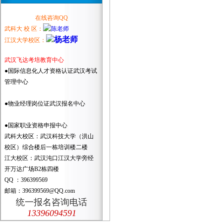
在线咨询QQ
武科大 校 区：
江汉大学校区：
武汉飞达考培教育中心
●国际信息化人才资格认证武汉考试
管理中心
●物业经理岗位证武汉报名中心
●国家职业资格申报中心
武科大校区：武汉科技大学（洪山
校区）综合楼后一栋培训楼二楼
江大校区：武汉沌口江汉大学旁经
开万达广场B2栋四楼
QQ ：396399569
邮箱：396399569@QQ.com
统一报名咨询电话
13396094591