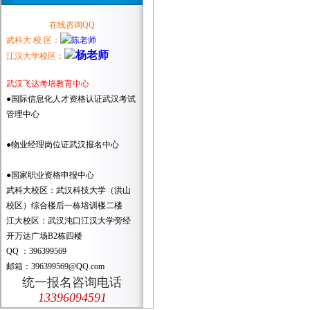
在线咨询QQ
武科大 校 区：
江汉大学校区：
武汉飞达考培教育中心
●国际信息化人才资格认证武汉考试
管理中心
●物业经理岗位证武汉报名中心
●国家职业资格申报中心
武科大校区：武汉科技大学（洪山
校区）综合楼后一栋培训楼二楼
江大校区：武汉沌口江汉大学旁经
开万达广场B2栋四楼
QQ ：396399569
邮箱：396399569@QQ.com
统一报名咨询电话
13396094591