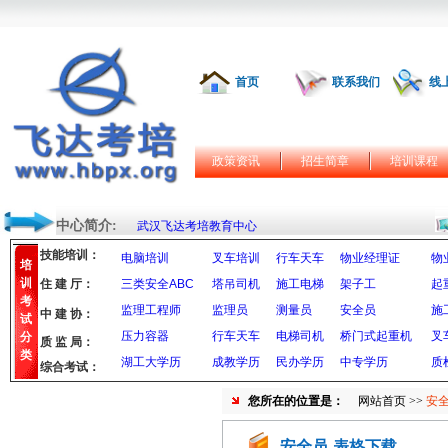
首页
联系我们
线
政策资讯
招生简章
培训课程
中心简介:
武汉飞达考培教育中心
技能培训：
电脑培训
叉车培训
行车天车
物业经理证
物
培
训
住 建 厅：
三类安全ABC
塔吊司机
施工电梯
架子工
起
考
监理工程师
监理员
测量员
安全员
施
中 建 协：
试
压力容器
行车天车
电梯司机
桥门式起重机
叉
分
质 监 局：
类
湖工大学历
成教学历
民办学历
中专学历
质
综合考试：
您所在的位置是：
网站首页
>>
安全
安全员-表格下载