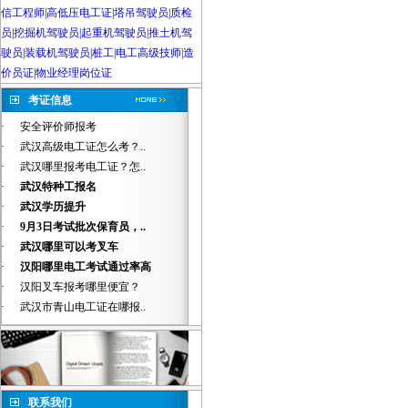
信工程师
|
高低压电工证
|
塔吊驾驶员
|
质检
员
|
挖掘机驾驶员|起重机驾驶员
|
推土机驾
驶员
|
装载机驾驶员
|
桩工
|
电工高级技师
|
造
价员证
|
物业经理岗位证
考证信息
·
安全评价师报考
·
武汉高级电工证怎么考？..
·
武汉哪里报考电工证？怎..
·
武汉特种工报名
·
武汉学历提升
·
9月3日考试批次保育员，..
·
武汉哪里可以考叉车
·
汉阳哪里电工考试通过率高
·
汉阳叉车报考哪里便宜？
·
武汉市青山电工证在哪报..
联系我们