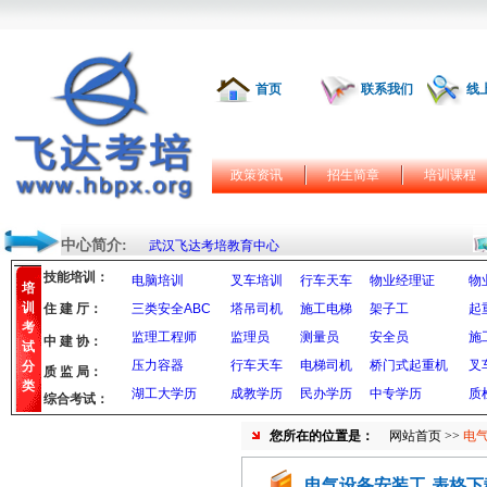
首页
联系我们
线
政策资讯
招生简章
培训课程
中心简介:
武汉飞达考培教育中心
技能培训：
电脑培训
叉车培训
行车天车
物业经理证
物
培
训
住 建 厅：
三类安全ABC
塔吊司机
施工电梯
架子工
起
考
监理工程师
监理员
测量员
安全员
施
中 建 协：
试
压力容器
行车天车
电梯司机
桥门式起重机
叉
分
质 监 局：
类
湖工大学历
成教学历
民办学历
中专学历
质
综合考试：
您所在的位置是：
网站首页
>>
电
电气设备安装工-表格下