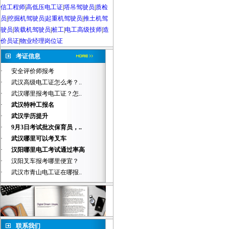
信工程师
|
高低压电工证
|
塔吊驾驶员
|
质检
员
|
挖掘机驾驶员|起重机驾驶员
|
推土机驾
驶员
|
装载机驾驶员
|
桩工
|
电工高级技师
|
造
价员证
|
物业经理岗位证
考证信息
·
安全评价师报考
·
武汉高级电工证怎么考？..
·
武汉哪里报考电工证？怎..
·
武汉特种工报名
·
武汉学历提升
·
9月3日考试批次保育员，..
·
武汉哪里可以考叉车
·
汉阳哪里电工考试通过率高
·
汉阳叉车报考哪里便宜？
·
武汉市青山电工证在哪报..
联系我们