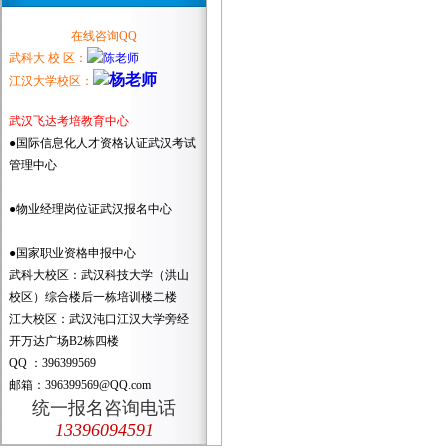
在线咨询QQ
武科大 校 区：
江汉大学校区：
武汉飞达考培教育中心
●国际信息化人才资格认证武汉考试
管理中心
●物业经理岗位证武汉报名中心
●国家职业资格申报中心
武科大校区：武汉科技大学（洪山
校区）综合楼后一栋培训楼二楼
江大校区：武汉沌口江汉大学旁经
开万达广场B2栋四楼
QQ ：396399569
邮箱：396399569@QQ.com
统一报名咨询电话
13396094591