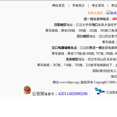
网站首页
|
学校简介
|
考证资讯
|
考
华科大校区：
40
统一报名咨询电话：
汉阳校区
地址：江汉大学旁
沌口
东风大道经开万达
乘车路线：乘坐208路、596路、202路、585路
汉口校区
地址：汉口武汉客厅G栋
乘车路线：
汉口电脑城报名点
：江汉区
民主一街
新星电脑商
乘车路线：乘坐
727路
(或 608路, 707路, 
光谷校区
地址：武汉市洪山区光谷创业街9
乘车路线：567路、718路、702路、521路等珞雄路站下
国际(家)信息化
湖北
网址:www.hbpx.org | 版权所有 Copyrig
工信部
公安部
：
42011402000296
备案号