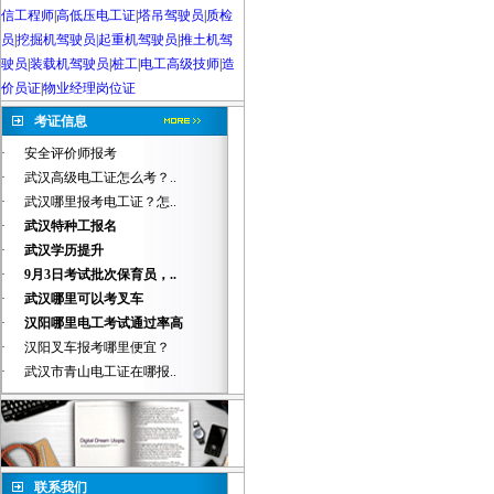
信工程师
|
高低压电工证
|
塔吊驾驶员
|
质检
员
|
挖掘机驾驶员|起重机驾驶员
|
推土机驾
驶员
|
装载机驾驶员
|
桩工
|
电工高级技师
|
造
价员证
|
物业经理岗位证
考证信息
·
安全评价师报考
·
武汉高级电工证怎么考？..
·
武汉哪里报考电工证？怎..
·
武汉特种工报名
·
武汉学历提升
·
9月3日考试批次保育员，..
·
武汉哪里可以考叉车
·
汉阳哪里电工考试通过率高
·
汉阳叉车报考哪里便宜？
·
武汉市青山电工证在哪报..
联系我们