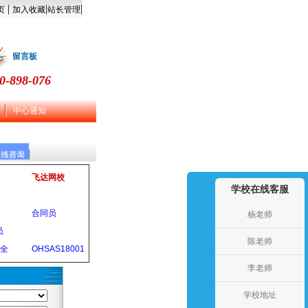
|
|
|
页
加入收藏
站长管理
留言板
0-898-076
中心通知
飞达网校
学校在线客服
合同员
杨老师
员
陈老师
安全
OHSAS18001
李老师
学校地址