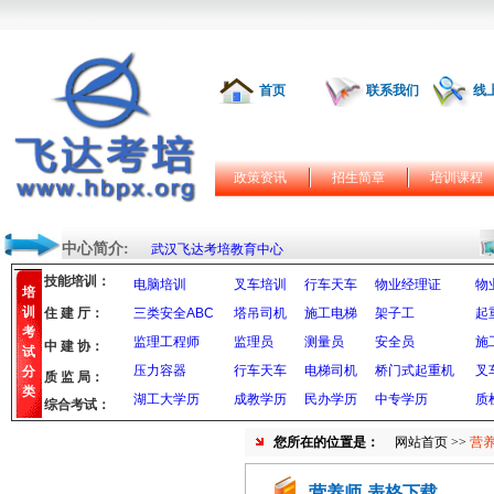
首页
联系我们
线
政策资讯
招生简章
培训课程
中心简介:
武汉飞达考培教育中心
技能培训：
电脑培训
叉车培训
行车天车
物业经理证
物
培
训
住 建 厅：
三类安全ABC
塔吊司机
施工电梯
架子工
起
考
监理工程师
监理员
测量员
安全员
施
中 建 协：
试
压力容器
行车天车
电梯司机
桥门式起重机
叉
分
质 监 局：
类
湖工大学历
成教学历
民办学历
中专学历
质
综合考试：
您所在的位置是：
网站首页
>>
营养
营养师-表格下载