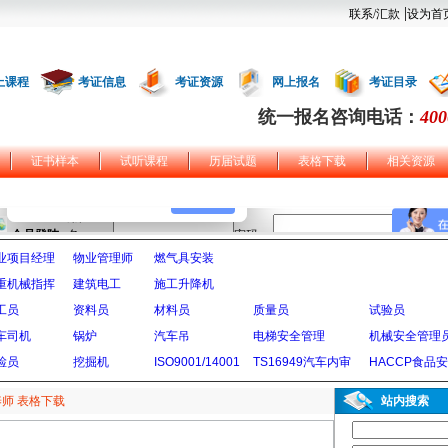
|
联系/汇款
设为首
上课程
考证信息
考证资源
网上报名
考证目录
统一报名咨询电话：
400
证书样本
试听课程
历届试题
表格下载
相关资源
业项目经理
物业管理师
燃气具安装
重机械指挥
建筑电工
施工升降机
工员
资料员
材料员
质量员
试验员
车司机
锅炉
汽车吊
电梯安全管理
机械安全管理
检员
挖掘机
ISO9001/14001
TS16949汽车内审
HACCP食品
师 表格下载
站内搜索