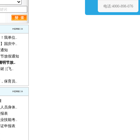
电话:4000-898-076
！我单位..
】国庆中..
假通知
动节放假通知
清明节放..
 [飞..
，保育员..
课
人员身体..
申报表
业技能考..
认证申报表
题
题