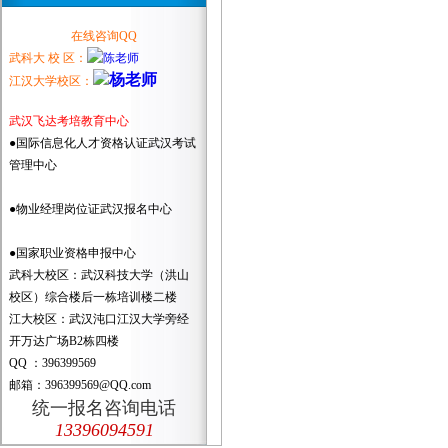
在线咨询QQ
武科大 校 区：
江汉大学校区：
武汉飞达考培教育中心
●国际信息化人才资格认证武汉考试
管理中心
●物业经理岗位证武汉报名中心
●国家职业资格申报中心
武科大校区：武汉科技大学（洪山
校区）综合楼后一栋培训楼二楼
江大校区：武汉沌口江汉大学旁经
开万达广场B2栋四楼
QQ ：396399569
邮箱：396399569@QQ.com
统一报名咨询电话
13396094591