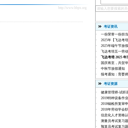
http://www.hbpx.org
考证资讯
·
一份荣誉一份担当
·
2025年【飞达考培
·
2025年端午节放
·
飞达考培五一劳
·
飞达考培 2025 年
·
国庆将至，共贺华诞 |
·
中秋节放假通知
·
报考通知：育婴师
考证资源
·
健康管理师-试听
·
2019特种设备作业
·
2018锅检所复审
·
2018年劳动学会职
·
信息化人才资格
·
测量员考试复习
·
预算员考试复习