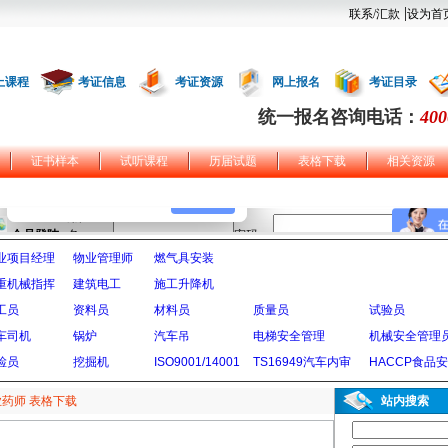
|
联系/汇款
设为首
上课程
考证信息
考证资源
网上报名
考证目录
统一报名咨询电话：
400
证书样本
试听课程
历届试题
表格下载
相关资源
业项目经理
物业管理师
燃气具安装
重机械指挥
建筑电工
施工升降机
工员
资料员
材料员
质量员
试验员
车司机
锅炉
汽车吊
电梯安全管理
机械安全管理
检员
挖掘机
ISO9001/14001
TS16949汽车内审
HACCP食品
药师 表格下载
站内搜索