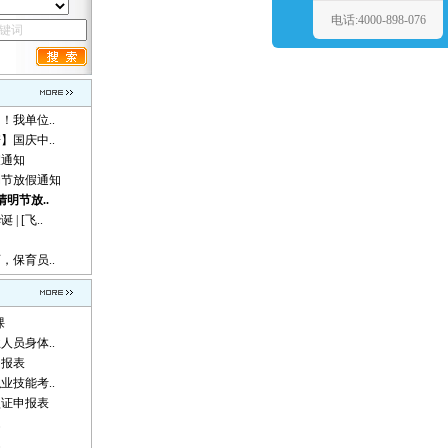
电话:4000-898-076
！我单位..
】国庆中..
假通知
动节放假通知
清明节放..
 [飞..
，保育员..
课
人员身体..
申报表
业技能考..
认证申报表
题
题