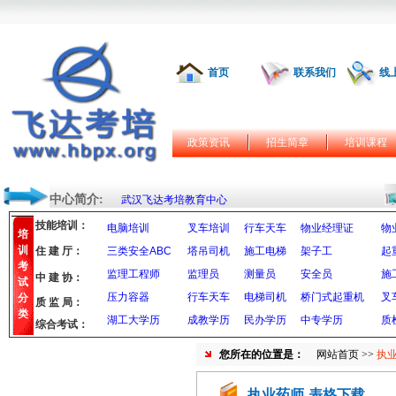
首页
联系我们
线
政策资讯
招生简章
培训课程
中心简介:
武汉飞达考培教育中心
技能培训：
电脑培训
叉车培训
行车天车
物业经理证
物
培
训
住 建 厅：
三类安全ABC
塔吊司机
施工电梯
架子工
起
考
监理工程师
监理员
测量员
安全员
施
中 建 协：
试
压力容器
行车天车
电梯司机
桥门式起重机
叉
分
质 监 局：
类
湖工大学历
成教学历
民办学历
中专学历
质
综合考试：
您所在的位置是：
网站首页
>>
执业
执业药师-表格下载