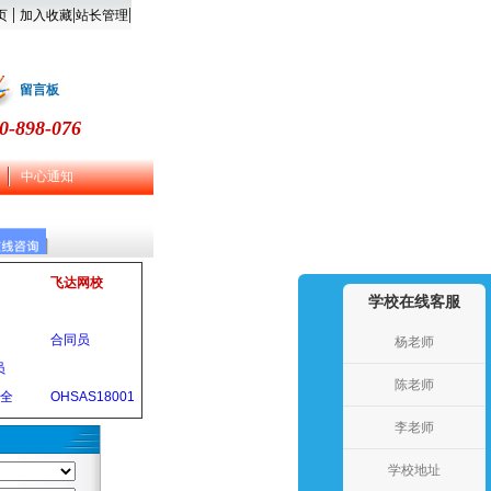
|
|
|
页
加入收藏
站长管理
留言板
0-898-076
中心通知
飞达网校
学校在线客服
合同员
杨老师
员
陈老师
安全
OHSAS18001
李老师
学校地址