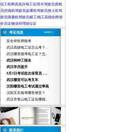
信工程师
|
高低压电工证
|
塔吊驾驶员
|
质检
员
|
挖掘机驾驶员|起重机驾驶员
|
推土机驾
驶员
|
装载机驾驶员
|
桩工
|
电工高级技师
|
造
价员证
|
物业经理岗位证
考证信息
·
安全评价师报考
·
武汉高级电工证怎么考？..
·
武汉哪里报考电工证？怎..
·
武汉特种工报名
·
武汉学历提升
·
9月3日考试批次保育员，..
·
武汉哪里可以考叉车
·
汉阳哪里电工考试通过率高
·
汉阳叉车报考哪里便宜？
·
武汉市青山电工证在哪报..
联系我们