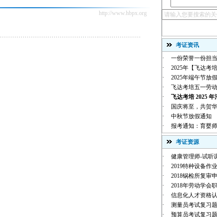
http://www.hbpx.org
考证资讯
·
一份荣誉一份担当
·
2025年【飞达考培
·
2025年端午节放
·
飞达考培五一劳
·
飞达考培 2025 年
·
国庆将至，共贺华诞 |
·
中秋节放假通知
·
报考通知：育婴师
考证资源
·
健康管理师-试听
·
2019特种设备作业
·
2018锅检所复审
·
2018年劳动学会职
·
信息化人才资格
·
测量员考试复习
·
预算员考试复习