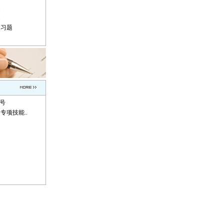
题
题
复习题
称号
专项技能..