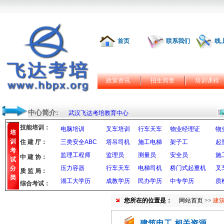
首页
联系我们
线
政策资讯
招生简章
培训课程
中心简介:
武汉飞达考培教育中心
技能培训：
电脑培训
叉车培训
行车天车
物业经理证
物
培
训
住 建 厅：
三类安全ABC
塔吊司机
施工电梯
架子工
起
考
监理工程师
监理员
测量员
安全员
施
中 建 协：
试
压力容器
行车天车
电梯司机
桥门式起重机
叉
分
质 监 局：
类
湖工大学历
成教学历
民办学历
中专学历
质
综合考试：
您所在的位置是：
网站首页
>>
建筑
建筑电工-相关资源