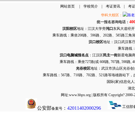
网站首页
|
学校简介
|
考证资讯
|
考
华科大校区：
40
统一报名咨询电话：
汉阳校区
地址：江汉大学旁
沌口
东风大道经开万达
乘车路线：乘坐208路、596路、202路、585路
汉口校区
地址：汉口武汉客厅G栋
乘车路线：
汉口电脑城报名点
：江汉区
民主一街
新星电脑商
乘车路线：乘坐
727路
(或 608路, 707路, 
光谷校区
地址：武汉市洪山区光谷创业街9
乘车路线：567路、718路、702路、521路等珞雄路站下
国际(家)信息化
湖北
网址:www.hbpx.org | 版权所有 Copyrig
工信部
公安部
：
42011402000296
备案号