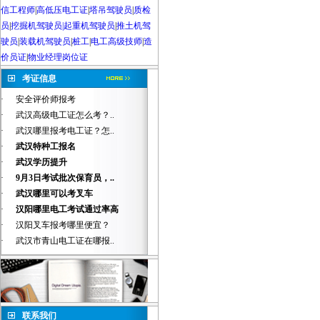
信工程师
|
高低压电工证
|
塔吊驾驶员
|
质检
员
|
挖掘机驾驶员|起重机驾驶员
|
推土机驾
驶员
|
装载机驾驶员
|
桩工
|
电工高级技师
|
造
价员证
|
物业经理岗位证
考证信息
·
安全评价师报考
·
武汉高级电工证怎么考？..
·
武汉哪里报考电工证？怎..
·
武汉特种工报名
·
武汉学历提升
·
9月3日考试批次保育员，..
·
武汉哪里可以考叉车
·
汉阳哪里电工考试通过率高
·
汉阳叉车报考哪里便宜？
·
武汉市青山电工证在哪报..
联系我们