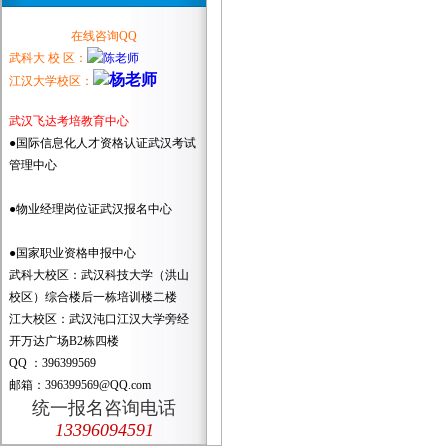
在线咨询QQ
武科大 校 区：
江汉大学校区：
武汉飞达考培教育中心
●国际信息化人才资格认证武汉考试
管理中心
●物业经理岗位证武汉报名中心
●国家职业资格申报中心
武科大校区：武汉科技大学（洪山
校区）综合楼后一栋培训楼二楼
江大校区：武汉沌口江汉大学旁经
开万达广场B2栋四楼
QQ ：396399569
邮箱：396399569@QQ.com
统一报名咨询电话
13396094591