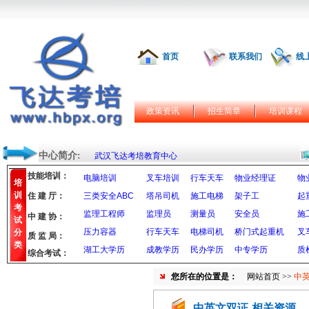
首页
联系我们
线
政策资讯
招生简章
培训课程
中心简介:
武汉飞达考培教育中心
技能培训：
电脑培训
叉车培训
行车天车
物业经理证
物
培
训
住 建 厅：
三类安全ABC
塔吊司机
施工电梯
架子工
起
考
监理工程师
监理员
测量员
安全员
施
中 建 协：
试
压力容器
行车天车
电梯司机
桥门式起重机
叉
分
质 监 局：
类
湖工大学历
成教学历
民办学历
中专学历
质
综合考试：
您所在的位置是：
网站首页
>>
中
中英文双证-相关资源