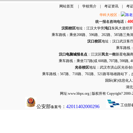
网站首页
|
学校简介
|
考证资讯
|
考
华科大校区：
40
统一报名咨询电话：
汉阳校区
地址：江汉大学旁
沌口
东风大道经开万达
乘车路线：乘坐208路、596路、202路、585路
汉口校区
地址：汉口武汉客厅G栋
乘车路线：
汉口电脑城报名点
：江汉区
民主一街
新星电脑商
乘车路线：乘坐
727路
(或 608路, 707路, 
光谷校区
地址：武汉市洪山区光谷创业街9
乘车路线：567路、718路、702路、521路等珞雄路站下
国际(家)信息化
湖北
网址:www.hbpx.org | 版权所有 Copyrig
工信部
公安部
：
42011402000296
备案号