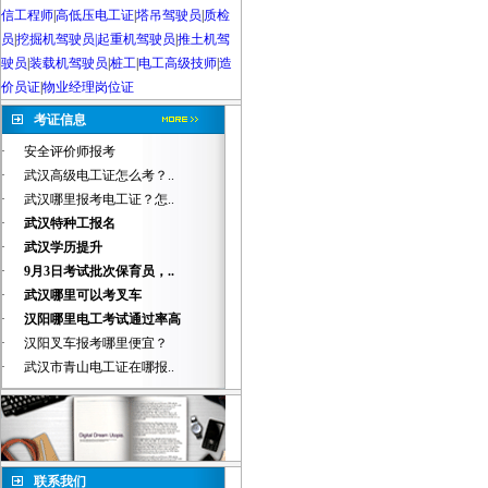
信工程师
|
高低压电工证
|
塔吊驾驶员
|
质检
员
|
挖掘机驾驶员|起重机驾驶员
|
推土机驾
驶员
|
装载机驾驶员
|
桩工
|
电工高级技师
|
造
价员证
|
物业经理岗位证
考证信息
·
安全评价师报考
·
武汉高级电工证怎么考？..
·
武汉哪里报考电工证？怎..
·
武汉特种工报名
·
武汉学历提升
·
9月3日考试批次保育员，..
·
武汉哪里可以考叉车
·
汉阳哪里电工考试通过率高
·
汉阳叉车报考哪里便宜？
·
武汉市青山电工证在哪报..
联系我们