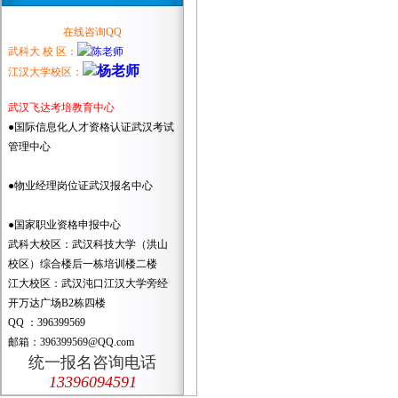
在线咨询QQ
武科大 校 区：
江汉大学校区：
武汉飞达考培教育中心
●国际信息化人才资格认证武汉考试
管理中心
●物业经理岗位证武汉报名中心
●国家职业资格申报中心
武科大校区：武汉科技大学（洪山
校区）综合楼后一栋培训楼二楼
江大校区：武汉沌口江汉大学旁经
开万达广场B2栋四楼
QQ ：396399569
邮箱：396399569@QQ.com
统一报名咨询电话
13396094591