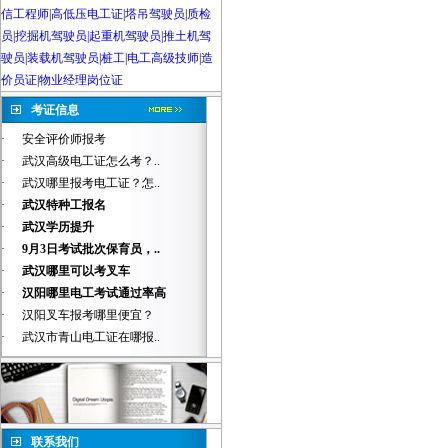
信工程师
|
高低压电工证
|
塔吊驾驶员
|
质检
员
|
挖掘机驾驶员|起重机驾驶员
|
推土机驾
驶员
|
装载机驾驶员
|
桩工
|
电工高级技师
|
造
价员证
|
物业经理岗位证
考证信息
·
安全评价师报考
·
武汉高级电工证怎么考？..
·
武汉哪里报考电工证？怎..
·
武汉特种工报名
·
武汉学历提升
·
9月3日考试批次保育员，..
·
武汉哪里可以考叉车
·
汉阳哪里电工考试通过率高
·
汉阳叉车报考哪里便宜？
·
武汉市青山电工证在哪报..
联系我们