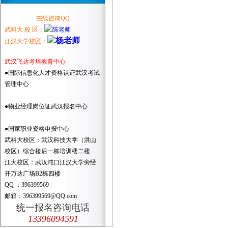
在线咨询QQ
武科大 校 区：
江汉大学校区：
武汉飞达考培教育中心
●国际信息化人才资格认证武汉考试
管理中心
●物业经理岗位证武汉报名中心
●国家职业资格申报中心
武科大校区：武汉科技大学（洪山
校区）综合楼后一栋培训楼二楼
江大校区：武汉沌口江汉大学旁经
开万达广场B2栋四楼
QQ ：396399569
邮箱：396399569@QQ.com
统一报名咨询电话
13396094591