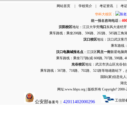
网站首页
|
学校简介
|
考证资讯
|
考
华科大校区：
40
统一报名咨询电话：
汉阳校区
地址：江汉大学旁
沌口
东风大道经开万达
乘车路线：乘坐208路、596路、202路、585路
汉口校区
地址：汉口武汉客厅G栋
乘车路线：
汉口电脑城报名点
：江汉区
民主一街
新星电脑商
乘车路线：乘坐
727路
(或 608路, 707路, 
光谷校区
地址：武汉市洪山区光谷创业街9
乘车路线：567路、718路、702路、521路等珞雄路站下
国际(家)信息化
湖北
网址:www.hbpx.org | 版权所有 Copyrig
工信部
公安部
：
42011402000296
备案号