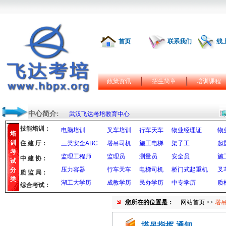
首页
联系我们
线
政策资讯
招生简章
培训课程
中心简介:
武汉飞达考培教育中心
技能培训：
电脑培训
叉车培训
行车天车
物业经理证
物
培
训
住 建 厅：
三类安全ABC
塔吊司机
施工电梯
架子工
起
考
监理工程师
监理员
测量员
安全员
施
中 建 协：
试
压力容器
行车天车
电梯司机
桥门式起重机
叉
分
质 监 局：
类
湖工大学历
成教学历
民办学历
中专学历
质
综合考试：
您所在的位置是：
网站首页
>>
塔吊
塔吊指挥-通知