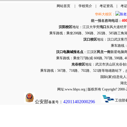
网站首页
|
学校简介
|
考证资讯
|
考
华科大校区：
40
统一报名咨询电话：
汉阳校区
地址：江汉大学旁
沌口
东风大道经开万达
乘车路线：乘坐208路、596路、202路、585路
汉口校区
地址：汉口武汉客厅G栋
乘车路线：
汉口电脑城报名点
：江汉区
民主一街
新星电脑商
乘车路线：乘坐
727路
(或 608路, 707路, 
光谷校区
地址：武汉市洪山区光谷创业街9
乘车路线：567路、718路、702路、521路等珞雄路站下
国际(家)信息化
湖北
网址:www.hbpx.org | 版权所有 Copyrig
工信部
公安部
：
42011402000296
备案号