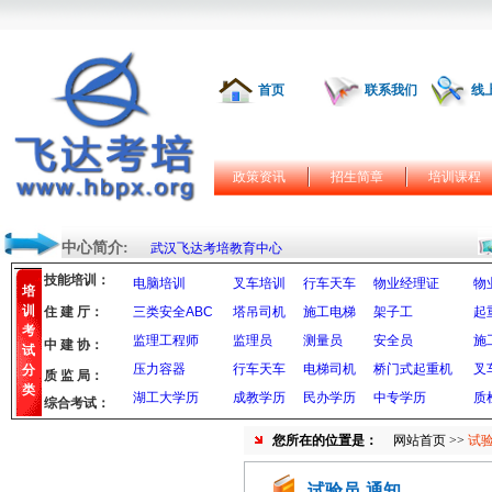
首页
联系我们
线
政策资讯
招生简章
培训课程
中心简介:
武汉飞达考培教育中心
技能培训：
电脑培训
叉车培训
行车天车
物业经理证
物
培
训
住 建 厅：
三类安全ABC
塔吊司机
施工电梯
架子工
起
考
监理工程师
监理员
测量员
安全员
施
中 建 协：
试
压力容器
行车天车
电梯司机
桥门式起重机
叉
分
质 监 局：
类
湖工大学历
成教学历
民办学历
中专学历
质
综合考试：
您所在的位置是：
网站首页
>>
试验
试验员-通知