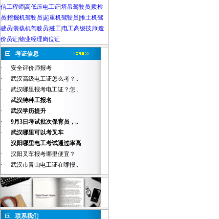
信工程师
|
高低压电工证
|
塔吊驾驶员
|
质检
员
|
挖掘机驾驶员|起重机驾驶员
|
推土机驾
驶员
|
装载机驾驶员
|
桩工
|
电工高级技师
|
造
价员证
|
物业经理岗位证
考证信息
·
安全评价师报考
·
武汉高级电工证怎么考？..
·
武汉哪里报考电工证？怎..
·
武汉特种工报名
·
武汉学历提升
·
9月3日考试批次保育员，..
·
武汉哪里可以考叉车
·
汉阳哪里电工考试通过率高
·
汉阳叉车报考哪里便宜？
·
武汉市青山电工证在哪报..
联系我们