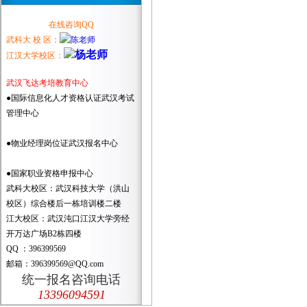
在线咨询QQ
武科大 校 区：
江汉大学校区：
武汉飞达考培教育中心
●国际信息化人才资格认证武汉考试
管理中心
●物业经理岗位证武汉报名中心
●国家职业资格申报中心
武科大校区：武汉科技大学（洪山
校区）综合楼后一栋培训楼二楼
江大校区：武汉沌口江汉大学旁经
开万达广场B2栋四楼
QQ ：396399569
邮箱：396399569@QQ.com
统一报名咨询电话
13396094591