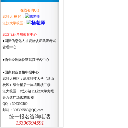
在线咨询QQ
武科大 校 区：
江汉大学校区：
武汉飞达考培教育中心
●国际信息化人才资格认证武汉考试
管理中心
●物业经理岗位证武汉报名中心
●国家职业资格申报中心
武科大校区：武汉科技大学（洪山
校区）综合楼后一栋培训楼二楼
江大校区：武汉沌口江汉大学旁经
开万达广场B2栋四楼
QQ ：396399569
邮箱：396399569@QQ.com
统一报名咨询电话
13396094591