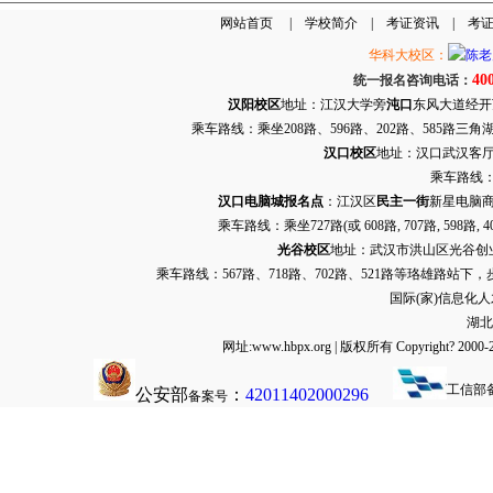
网站首页
|
学校简介
|
考证资讯
|
考
华科大校区：
40
统一报名咨询电话：
汉阳校区
地址：江汉大学旁
沌口
东风大道经开万达
乘车路线：乘坐208路、596路、202路、585路
汉口校区
地址：汉口武汉客厅G栋
乘车路线：
汉口电脑城报名点
：江汉区
民主一街
新星电脑商
乘车路线：乘坐
727路
(或 608路, 707路, 
光谷校区
地址：武汉市洪山区光谷创业街9
乘车路线：567路、718路、702路、521路等珞雄路站下
国际(家)信息化
湖北
网址:www.hbpx.org | 版权所有 Copyrig
工信部
公安部
：
42011402000296
备案号