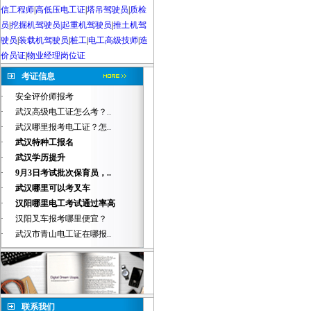
信工程师
|
高低压电工证
|
塔吊驾驶员
|
质检
员
|
挖掘机驾驶员|起重机驾驶员
|
推土机驾
驶员
|
装载机驾驶员
|
桩工
|
电工高级技师
|
造
价员证
|
物业经理岗位证
考证信息
·
安全评价师报考
·
武汉高级电工证怎么考？..
·
武汉哪里报考电工证？怎..
·
武汉特种工报名
·
武汉学历提升
·
9月3日考试批次保育员，..
·
武汉哪里可以考叉车
·
汉阳哪里电工考试通过率高
·
汉阳叉车报考哪里便宜？
·
武汉市青山电工证在哪报..
联系我们