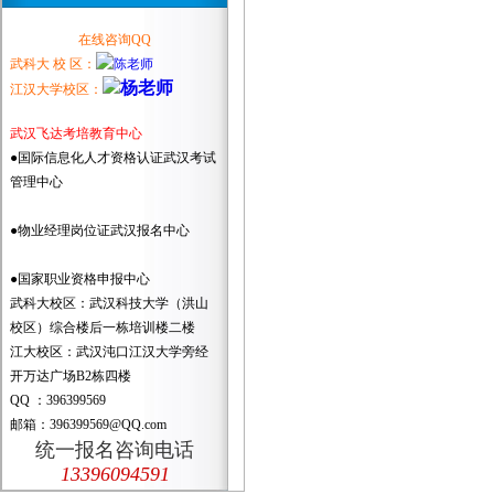
在线咨询QQ
武科大 校 区：
江汉大学校区：
武汉飞达考培教育中心
●国际信息化人才资格认证武汉考试
管理中心
●物业经理岗位证武汉报名中心
●国家职业资格申报中心
武科大校区：武汉科技大学（洪山
校区）综合楼后一栋培训楼二楼
江大校区：武汉沌口江汉大学旁经
开万达广场B2栋四楼
QQ ：396399569
邮箱：396399569@QQ.com
统一报名咨询电话
13396094591