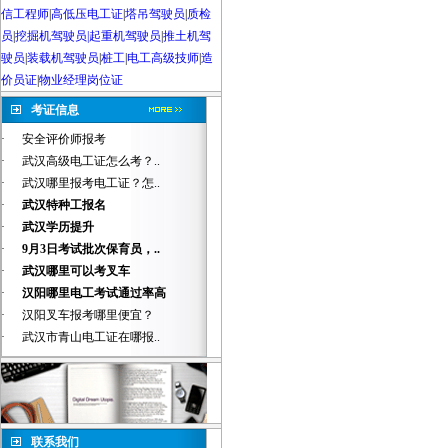
信工程师
|
高低压电工证
|
塔吊驾驶员
|
质检
员
|
挖掘机驾驶员|起重机驾驶员
|
推土机驾
驶员
|
装载机驾驶员
|
桩工
|
电工高级技师
|
造
价员证
|
物业经理岗位证
考证信息
·
安全评价师报考
·
武汉高级电工证怎么考？..
·
武汉哪里报考电工证？怎..
·
武汉特种工报名
·
武汉学历提升
·
9月3日考试批次保育员，..
·
武汉哪里可以考叉车
·
汉阳哪里电工考试通过率高
·
汉阳叉车报考哪里便宜？
·
武汉市青山电工证在哪报..
联系我们