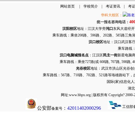
网站首页
|
学校简介
|
考证资讯
|
考
华科大校区：
40
统一报名咨询电话：
汉阳校区
地址：江汉大学旁
沌口
东风大道经开万达
乘车路线：乘坐208路、596路、202路、585路
汉口校区
地址：汉口武汉客厅G栋
乘车路线：
汉口电脑城报名点
：江汉区
民主一街
新星电脑商
乘车路线：乘坐
727路
(或 608路, 707路, 
光谷校区
地址：武汉市洪山区光谷创业街9
乘车路线：567路、718路、702路、521路等珞雄路站下
国际(家)信息化
湖北
网址:www.hbpx.org | 版权所有 Copyrig
工信部
公安部
：
42011402000296
备案号