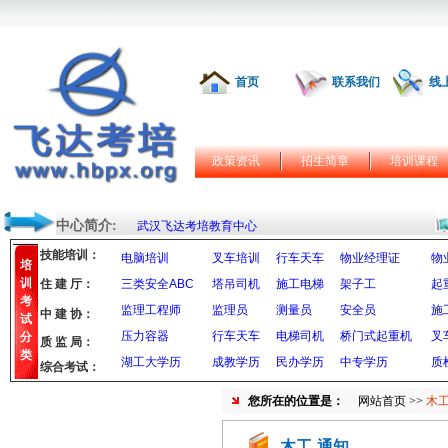
首页
联系我们
线
政策资讯
招生简章
培训课程
中心简介:
武汉飞达考培教育中心
技能培训：
电脑培训
叉车培训
行车天车
物业经理证
物
培
训
住 建 厅：
三类安全ABC
塔吊司机
施工电梯
架子工
起
考
监理工程师
监理员
测量员
安全员
施
中 建 协：
试
压力容器
行车天车
电梯司机
桥门式起重机
叉
分
质 监 局：
类
湖工大学历
成教学历
民办学历
中专学历
质
综合考试：
您所在的位置是：
网站首页
>>
木工
木工-通知