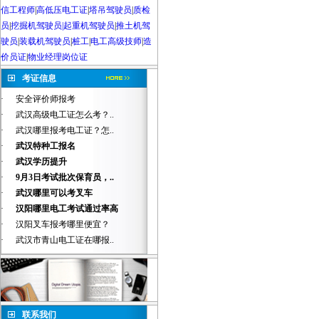
信工程师
|
高低压电工证
|
塔吊驾驶员
|
质检
员
|
挖掘机驾驶员|起重机驾驶员
|
推土机驾
驶员
|
装载机驾驶员
|
桩工
|
电工高级技师
|
造
价员证
|
物业经理岗位证
考证信息
·
安全评价师报考
·
武汉高级电工证怎么考？..
·
武汉哪里报考电工证？怎..
·
武汉特种工报名
·
武汉学历提升
·
9月3日考试批次保育员，..
·
武汉哪里可以考叉车
·
汉阳哪里电工考试通过率高
·
汉阳叉车报考哪里便宜？
·
武汉市青山电工证在哪报..
联系我们