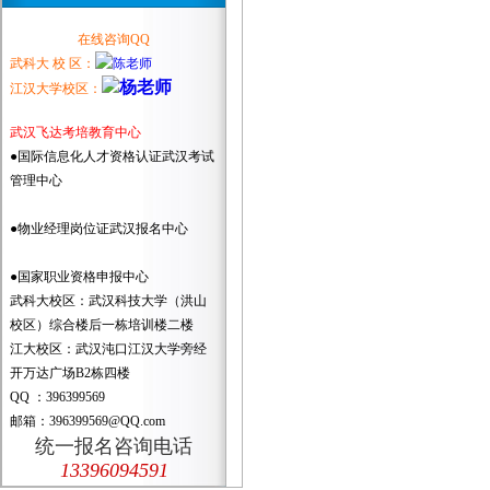
在线咨询QQ
武科大 校 区：
江汉大学校区：
武汉飞达考培教育中心
●国际信息化人才资格认证武汉考试
管理中心
●物业经理岗位证武汉报名中心
●国家职业资格申报中心
武科大校区：武汉科技大学（洪山
校区）综合楼后一栋培训楼二楼
江大校区：武汉沌口江汉大学旁经
开万达广场B2栋四楼
QQ ：396399569
邮箱：396399569@QQ.com
统一报名咨询电话
13396094591