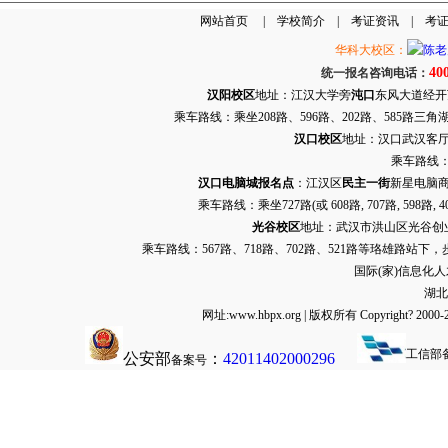
网站首页
|
学校简介
|
考证资讯
|
考
华科大校区：
40
统一报名咨询电话：
汉阳校区
地址：江汉大学旁
沌口
东风大道经开万达
乘车路线：乘坐208路、596路、202路、585路
汉口校区
地址：汉口武汉客厅G栋
乘车路线：
汉口电脑城报名点
：江汉区
民主一街
新星电脑商
乘车路线：乘坐
727路
(或 608路, 707路, 
光谷校区
地址：武汉市洪山区光谷创业街9
乘车路线：567路、718路、702路、521路等珞雄路站下
国际(家)信息化
湖北
网址:www.hbpx.org | 版权所有 Copyrig
工信部
公安部
：
42011402000296
备案号