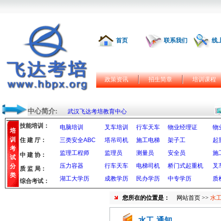
首页
联系我们
线
政策资讯
招生简章
培训课程
中心简介:
武汉飞达考培教育中心
技能培训：
电脑培训
叉车培训
行车天车
物业经理证
物
培
训
住 建 厅：
三类安全ABC
塔吊司机
施工电梯
架子工
起
考
监理工程师
监理员
测量员
安全员
施
中 建 协：
试
压力容器
行车天车
电梯司机
桥门式起重机
叉
分
质 监 局：
类
湖工大学历
成教学历
民办学历
中专学历
质
综合考试：
您所在的位置是：
网站首页
>>
水工
水工-通知