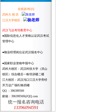
在线咨询QQ
武科大 校 区：
江汉大学校区：
武汉飞达考培教育中心
●国际信息化人才资格认证武汉考试
管理中心
●物业经理岗位证武汉报名中心
●国家职业资格申报中心
武科大校区：武汉科技大学（洪山
校区）综合楼后一栋培训楼二楼
江大校区：武汉沌口江汉大学旁经
开万达广场B2栋四楼
QQ ：396399569
邮箱：396399569@QQ.com
统一报名咨询电话
13396094591