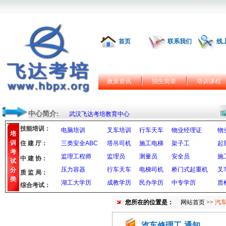
首页
联系我们
线
政策资讯
招生简章
培训课程
中心简介:
武汉飞达考培教育中心
技能培训：
电脑培训
叉车培训
行车天车
物业经理证
物
培
训
住 建 厅：
三类安全ABC
塔吊司机
施工电梯
架子工
起
考
监理工程师
监理员
测量员
安全员
施
中 建 协：
试
压力容器
行车天车
电梯司机
桥门式起重机
叉
分
质 监 局：
类
湖工大学历
成教学历
民办学历
中专学历
质
综合考试：
您所在的位置是：
网站首页
>>
汽车
汽车修理工-通知