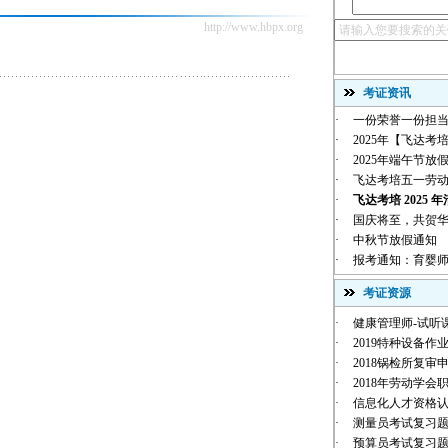
http://www.hbpx.org
考证资讯
·
一份荣誉一份担当
·
2025年【飞达考培
·
2025年端午节放
·
飞达考培五一劳
·
飞达考培 2025 年
·
国庆将至，共贺华诞 |
·
中秋节放假通知
·
报考通知：育婴师
考证资源
·
健康管理师-试听
·
2019特种设备作业
·
2018锅检所复审
·
2018年劳动学会职
·
信息化人才资格
·
测量员考试复习
·
预算员考试复习