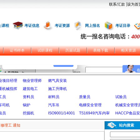
|
联系/汇款
设为首
上课程
考证信息
考证资源
网上报名
考证目录
统一报名咨询电话：
400
证书样本
试听课程
历届试题
表格下载
相关资源
业项目经理
物业管理师
燃气具安装
重机械指挥
建筑电工
施工升降机
工员
资料员
材料员
质量员
试验员
车司机
锅炉
汽车吊
电梯安全管理
机械安全管理
检员
挖掘机
ISO9001/14001
TS16949汽车内审
HACCP食品
修理工 通知
站内搜索