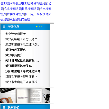
信工程师
|
高低压电工证
|
塔吊驾驶员
|
质检
员
|
挖掘机驾驶员|起重机驾驶员
|
推土机驾
驶员
|
装载机驾驶员
|
桩工
|
电工高级技师
|
造
价员证
|
物业经理岗位证
考证信息
·
安全评价师报考
·
武汉高级电工证怎么考？..
·
武汉哪里报考电工证？怎..
·
武汉特种工报名
·
武汉学历提升
·
9月3日考试批次保育员，..
·
武汉哪里可以考叉车
·
汉阳哪里电工考试通过率高
·
汉阳叉车报考哪里便宜？
·
武汉市青山电工证在哪报..
联系我们