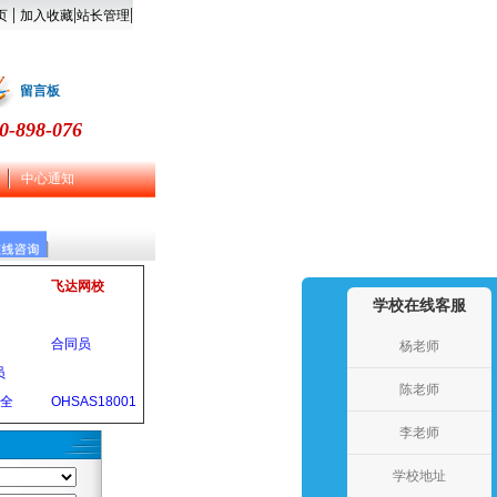
|
|
|
页
加入收藏
站长管理
留言板
0-898-076
中心通知
飞达网校
学校在线客服
合同员
杨老师
员
陈老师
安全
OHSAS18001
李老师
学校地址