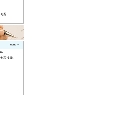
题
题
复习题
称号
专项技能..