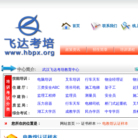
首页
联系我们
线
政策资讯
招生简章
培训课程
中心简介:
武汉飞达考培教育中心
技能培训：
电脑培训
叉车培训
行车天车
物业经理证
物
培
训
住 建 厅：
三类安全ABC
塔吊司机
施工电梯
架子工
起
考
监理工程师
监理员
测量员
安全员
施
中 建 协：
试
压力容器
行车天车
电梯司机
桥门式起重机
叉
分
质 监 局：
类
湖工大学历
成教学历
民办学历
中专学历
质
综合考试：
您所在的位置是：
网站首页
>>
证书样本
>>
电教馆认证样本
电教馆认证样本