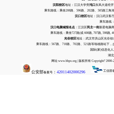
汉阳校区
地址：江汉大学旁
沌口
东风大道经开万达
乘车路线：乘坐208路、596路、202路、585路
汉口校区
地址：汉口武汉客厅G栋
乘车路线：
汉口电脑城报名点
：江汉区
民主一街
新星电脑商
乘车路线：乘坐
727路
(或 608路, 707路, 
光谷校区
地址：武汉市洪山区光谷创业街9
乘车路线：567路、718路、702路、521路等珞雄路站下
国际(家)信息化
湖北
网址:www.hbpx.org | 版权所有 Copyrig
工信部
公安部
：
42011402000296
备案号