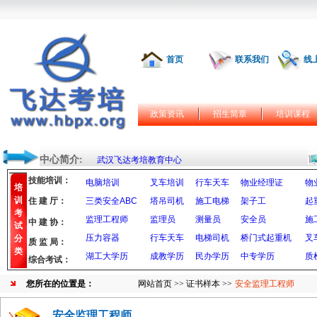
首页
联系我们
线
政策资讯
招生简章
培训课程
中心简介:
武汉飞达考培教育中心
技能培训：
电脑培训
叉车培训
行车天车
物业经理证
物
培
训
住 建 厅：
三类安全ABC
塔吊司机
施工电梯
架子工
起
考
监理工程师
监理员
测量员
安全员
施
中 建 协：
试
压力容器
行车天车
电梯司机
桥门式起重机
叉
分
质 监 局：
类
湖工大学历
成教学历
民办学历
中专学历
质
综合考试：
您所在的位置是：
网站首页
>>
证书样本
>>
安全监理工程师
安全监理工程师