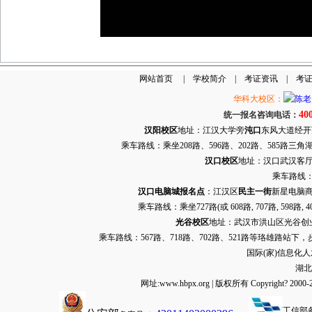
网站首页
|
学校简介
|
考证资讯
|
考
华科大校区：
40
统一报名咨询电话：
汉阳校区
地址：江汉大学旁
沌口
东风大道经开万达
乘车路线：乘坐208路、596路、202路、585路
汉口校区
地址：汉口武汉客厅G栋
乘车路线：
汉口电脑城报名点
：江汉区
民主一街
新星电脑商
乘车路线：乘坐
727路
(或 608路, 707路, 
光谷校区
地址：武汉市洪山区光谷创业街9
乘车路线：567路、718路、702路、521路等珞雄路站下
国际(家)信息化
湖北
网址:www.hbpx.org | 版权所有 Copyrig
工信部