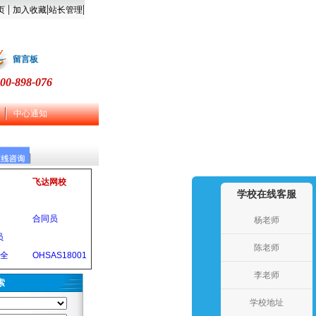
|
|
|
页
加入收藏
站长管理
留言板
00-898-076
中心通知
飞达网校
学校在线客服
合同员
杨老师
员
陈老师
安全
OHSAS18001
李老师
索
学校地址