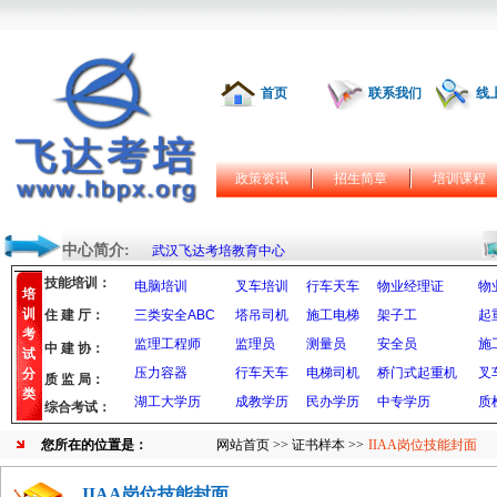
首页
联系我们
线
政策资讯
招生简章
培训课程
中心简介:
武汉飞达考培教育中心
技能培训：
电脑培训
叉车培训
行车天车
物业经理证
物
培
训
住 建 厅：
三类安全ABC
塔吊司机
施工电梯
架子工
起
考
监理工程师
监理员
测量员
安全员
施
中 建 协：
试
压力容器
行车天车
电梯司机
桥门式起重机
叉
分
质 监 局：
类
湖工大学历
成教学历
民办学历
中专学历
质
综合考试：
您所在的位置是：
网站首页
>>
证书样本
>>
IIAA岗位技能封面
IIAA岗位技能封面