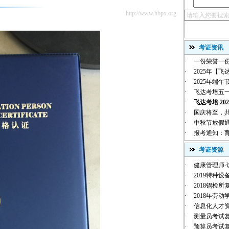
http://www.hbpx.org
考证资讯
·
一份荣誉一份
·
2025年【飞
·
2025年端
·
飞达考培五
·
飞达考培 202
·
国庆将至，共贺华
·
中秋节放假
·
报考通知：育
考证资源
·
健康管理师-
·
2019特种设
·
2018锅检
·
2018年劳动
·
信息化人才
·
测量员考试
·
预算员考试