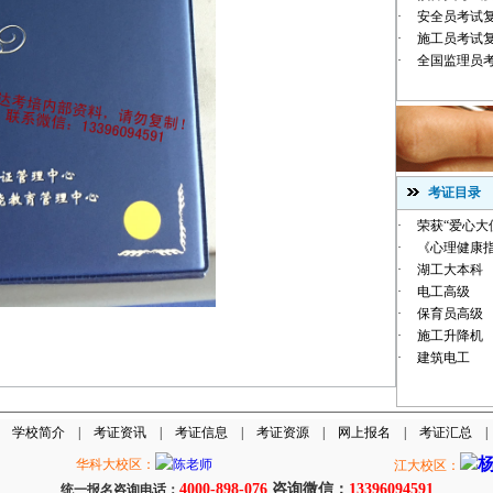
·
安全员考试
·
施工员考试
·
全国监理员
考证目录
·
荣获“爱心大
·
《心理健康指
·
湖工大本科
·
电工高级
·
保育员高级
·
施工升降机
·
建筑电工
|
学校简介
|
考证资讯
|
考证信息
|
考证资源
|
网上报名
|
考证汇总
华科大校区：
江大校区：
4000-898-076
咨询微信：
13396094591
统一报名咨询电话：