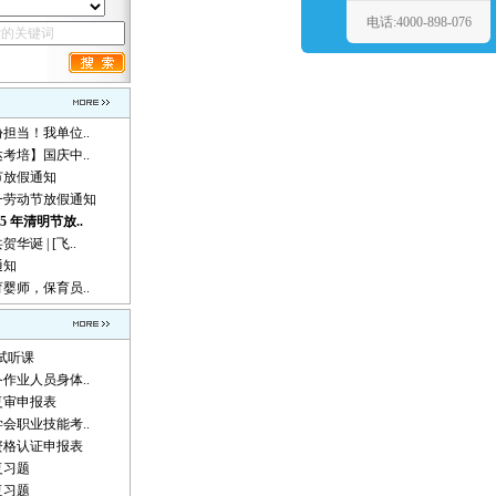
电话:4000-898-076
担当！我单位..
达考培】国庆中..
午节放假通知
一劳动节放假通知
5 年清明节放..
诞 | [飞..
通知
婴师，保育员..
试听课
备作业人员身体..
所复审申报表
学会职业技能考..
资格认证申报表
复习题
复习题