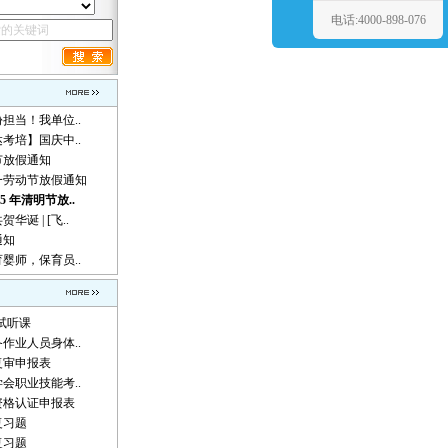
电话:4000-898-076
担当！我单位..
达考培】国庆中..
午节放假通知
一劳动节放假通知
5 年清明节放..
诞 | [飞..
通知
婴师，保育员..
试听课
备作业人员身体..
所复审申报表
学会职业技能考..
资格认证申报表
复习题
复习题