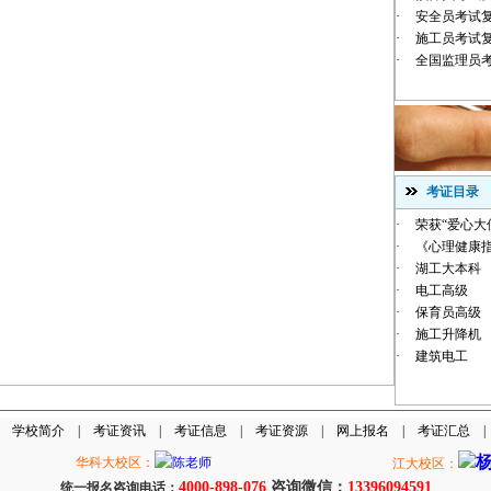
·
安全员考试
·
施工员考试
·
全国监理员
考证目录
·
荣获“爱心大
·
《心理健康指
·
湖工大本科
·
电工高级
·
保育员高级
·
施工升降机
·
建筑电工
|
学校简介
|
考证资讯
|
考证信息
|
考证资源
|
网上报名
|
考证汇总
华科大校区：
江大校区：
4000-898-076
咨询微信：
13396094591
统一报名咨询电话：