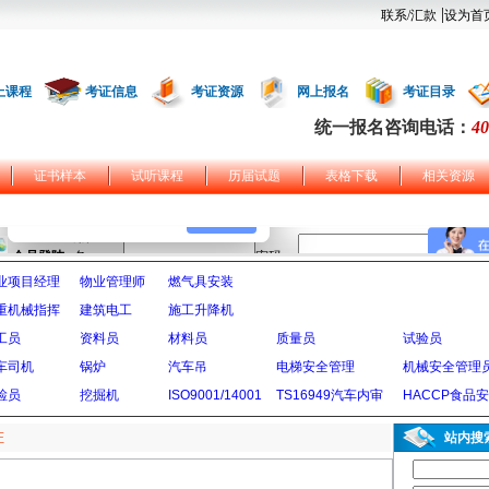
|
联系/汇款
设为首
上课程
考证信息
考证资源
网上报名
考证目录
统一报名咨询电话：
40
证书样本
试听课程
历届试题
表格下载
相关资源
业项目经理
物业管理师
燃气具安装
重机械指挥
建筑电工
施工升降机
工员
资料员
材料员
质量员
试验员
车司机
锅炉
汽车吊
电梯安全管理
机械安全管理
检员
挖掘机
ISO9001/14001
TS16949汽车内审
HACCP食品
证
站内搜