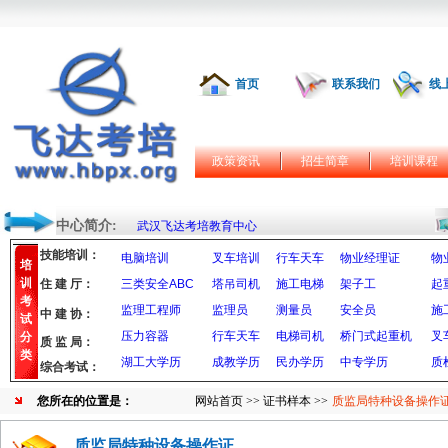
首页
联系我们
线
政策资讯
招生简章
培训课程
中心简介:
武汉飞达考培教育中心
技能培训：
电脑培训
叉车培训
行车天车
物业经理证
物
培
训
住 建 厅：
三类安全ABC
塔吊司机
施工电梯
架子工
起
考
监理工程师
监理员
测量员
安全员
施
中 建 协：
试
压力容器
行车天车
电梯司机
桥门式起重机
叉
分
质 监 局：
类
湖工大学历
成教学历
民办学历
中专学历
质
综合考试：
您所在的位置是：
网站首页
>>
证书样本
>>
质监局特种设备操作
质监局特种设备操作证