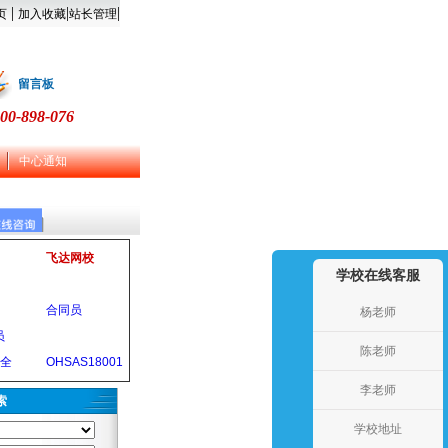
|
|
|
页
加入收藏
站长管理
留言板
00-898-076
中心通知
飞达网校
学校在线客服
合同员
杨老师
员
陈老师
安全
OHSAS18001
李老师
索
学校地址