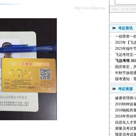
http://www.hbpx.org
考证资讯
·
一份荣誉一份
·
2025年【飞
·
2025年端
·
飞达考培五
·
飞达考培 202
·
国庆将至，共贺华
·
中秋节放假
·
报考通知：育
考证资源
·
健康管理师-
·
2019特种设
·
2018锅检
·
2018年劳动
·
信息化人才
·
测量员考试
·
预算员考试