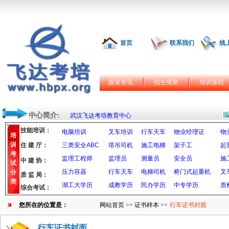
首页
联系我们
线
政策资讯
招生简章
培训课程
中心简介:
武汉飞达考培教育中心
技能培训：
电脑培训
叉车培训
行车天车
物业经理证
物
培
训
住 建 厅：
三类安全ABC
塔吊司机
施工电梯
架子工
起
考
监理工程师
监理员
测量员
安全员
施
中 建 协：
试
压力容器
行车天车
电梯司机
桥门式起重机
叉
分
质 监 局：
类
湖工大学历
成教学历
民办学历
中专学历
质
综合考试：
您所在的位置是：
网站首页
>>
证书样本
>>
行车证书封面
行车证书封面