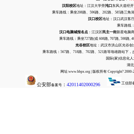
汉阳校区
地址：江汉大学旁
沌口
东风大道经开万达
乘车路线：乘坐208路、596路、202路、585路
汉口校区
地址：汉口武汉客厅G栋
乘车路线：
汉口电脑城报名点
：江汉区
民主一街
新星电脑商
乘车路线：乘坐
727路
(或 608路, 707路, 
光谷校区
地址：武汉市洪山区光谷创业街9
乘车路线：567路、718路、702路、521路等珞雄路站下
国际(家)信息化
湖北
网址:www.hbpx.org | 版权所有 Copyrig
工信部
公安部
：
42011402000296
备案号