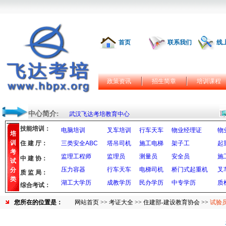
首页
联系我们
线
政策资讯
招生简章
培训课程
中心简介:
武汉飞达考培教育中心
技能培训：
电脑培训
叉车培训
行车天车
物业经理证
物
培
训
住 建 厅：
三类安全ABC
塔吊司机
施工电梯
架子工
起
考
监理工程师
监理员
测量员
安全员
施
中 建 协：
试
压力容器
行车天车
电梯司机
桥门式起重机
叉
分
质 监 局：
类
湖工大学历
成教学历
民办学历
中专学历
质
综合考试：
您所在的位置是：
网站首页
>>
考证大全
>>
住建部-建设教育协会
>>
试验