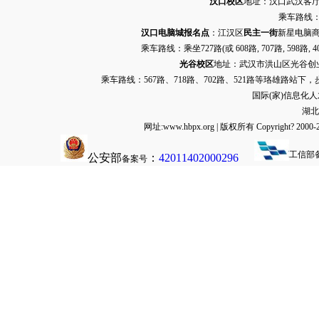
汉口校区
地址：汉口武汉客厅G栋
乘车路线：
汉口电脑城报名点
：江汉区
民主一街
新星电脑商
乘车路线：乘坐
727路
(或 608路, 707路, 
光谷校区
地址：武汉市洪山区光谷创业街9
乘车路线：567路、718路、702路、521路等珞雄路站下
国际(家)信息化
湖北
网址:www.hbpx.org | 版权所有 Copyrig
工信部
公安部
：
42011402000296
备案号