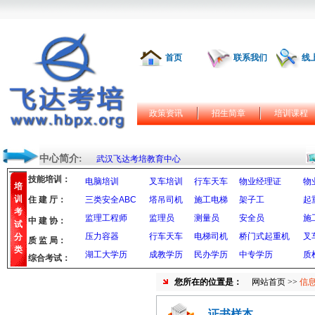
首页
联系我们
线
政策资讯
招生简章
培训课程
中心简介:
武汉飞达考培教育中心
技能培训：
电脑培训
叉车培训
行车天车
物业经理证
物
培
训
住 建 厅：
三类安全ABC
塔吊司机
施工电梯
架子工
起
考
监理工程师
监理员
测量员
安全员
施
中 建 协：
试
压力容器
行车天车
电梯司机
桥门式起重机
叉
分
质 监 局：
类
湖工大学历
成教学历
民办学历
中专学历
质
综合考试：
您所在的位置是：
网站首页
>>
信
证书样本