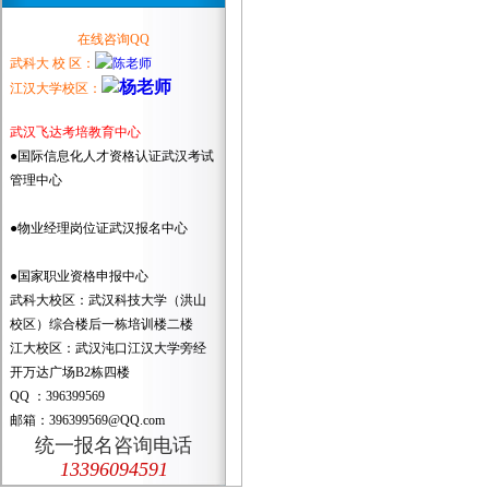
在线咨询QQ
武科大 校 区：
江汉大学校区：
武汉飞达考培教育中心
●国际信息化人才资格认证武汉考试
管理中心
●物业经理岗位证武汉报名中心
●国家职业资格申报中心
武科大校区：武汉科技大学（洪山
校区）综合楼后一栋培训楼二楼
江大校区：武汉沌口江汉大学旁经
开万达广场B2栋四楼
QQ ：396399569
邮箱：396399569@QQ.com
统一报名咨询电话
13396094591