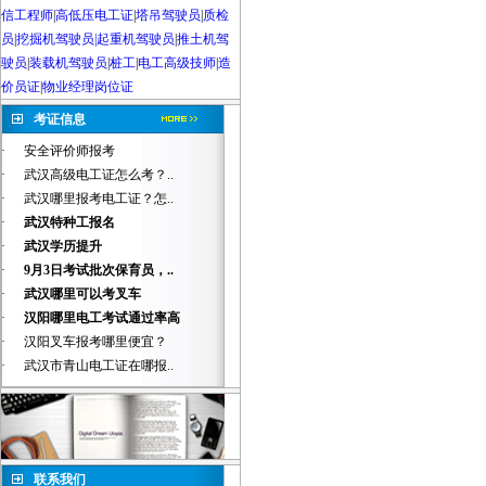
信工程师
|
高低压电工证
|
塔吊驾驶员
|
质检
员
|
挖掘机驾驶员|起重机驾驶员
|
推土机驾
驶员
|
装载机驾驶员
|
桩工
|
电工高级技师
|
造
价员证
|
物业经理岗位证
考证信息
·
安全评价师报考
·
武汉高级电工证怎么考？..
·
武汉哪里报考电工证？怎..
·
武汉特种工报名
·
武汉学历提升
·
9月3日考试批次保育员，..
·
武汉哪里可以考叉车
·
汉阳哪里电工考试通过率高
·
汉阳叉车报考哪里便宜？
·
武汉市青山电工证在哪报..
联系我们