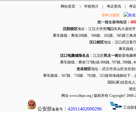
网站首页
|
学校简介
|
考证资讯
|
考
华科大校区：
40
统一报名咨询电话：
汉阳校区
地址：江汉大学旁
沌口
东风大道经开万达
乘车路线：乘坐208路、596路、202路、585路
汉口校区
地址：汉口武汉客厅G栋
乘车路线：
汉口电脑城报名点
：江汉区
民主一街
新星电脑商
乘车路线：乘坐
727路
(或 608路, 707路, 
光谷校区
地址：武汉市洪山区光谷创业街9
乘车路线：567路、718路、702路、521路等珞雄路站下
国际(家)信息化
湖北
网址:www.hbpx.org | 版权所有 Copyrig
工信部
公安部
：
42011402000296
备案号