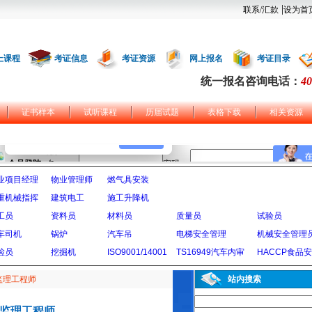
|
联系/汇款
设为首
上课程
考证信息
考证资源
网上报名
考证目录
统一报名咨询电话：
40
证书样本
试听课程
历届试题
表格下载
相关资源
业项目经理
物业管理师
燃气具安装
重机械指挥
建筑电工
施工升降机
工员
资料员
材料员
质量员
试验员
车司机
锅炉
汽车吊
电梯安全管理
机械安全管理
检员
挖掘机
ISO9001/14001
TS16949汽车内审
HACCP食品
监理工程师
站内搜索
监理工程师