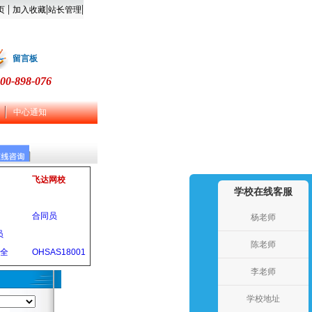
|
|
|
页
加入收藏
站长管理
留言板
00-898-076
中心通知
飞达网校
学校在线客服
合同员
杨老师
员
陈老师
安全
OHSAS18001
李老师
学校地址