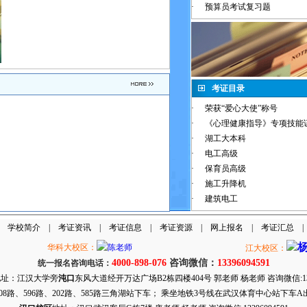
·
预算员考试复习题
考证目录
·
荣获“爱心大使”称号
·
《心理健康指导》专项技能
·
湖工大本科
·
电工高级
·
保育员高级
·
施工升降机
·
建筑电工
|
学校简介
|
考证资讯
|
考证信息
|
考证资源
|
网上报名
|
考证汇总
华科大校区：
江大校区：
4000-898-076
咨询微信：
13396094591
统一报名咨询电话：
地址：江汉大学旁
沌口
东风大道经开万达广场B2栋四楼404号 郭老师 杨老师 咨询微信:1339
08路、596路、202路、585路三角湖站下车； 乘坐地铁3号线在武汉体育中心站下车