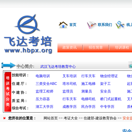
首页
联系我们
线
政策资讯
招生简章
培训课程
中心简介:
武汉飞达考培教育中心
技能培训：
电脑培训
叉车培训
行车天车
物业经理证
物
培
训
住 建 厅：
三类安全ABC
塔吊司机
施工电梯
架子工
起
考
监理工程师
监理员
测量员
安全员
施
中 建 协：
试
压力容器
行车天车
电梯司机
桥门式起重机
叉
分
质 监 局：
类
湖工大学历
成教学历
民办学历
中专学历
质
综合考试：
您所在的位置是：
网站首页
>>
考证大全
>>
住建部-建设教育协会
>>
安全
安全