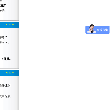
知
假通知
培..
考？..
名？..
6日报..
体条件证明
考试申报表