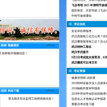
·
飞达考培五一劳动节放假通
·
飞达考培 2025 年清明节放
·
国庆将至，共贺华诞 | [飞达考
·
中秋节放假通知
考证信息
·
安全评价师报考
·
武汉高级电工证怎么考？在哪
·
武汉哪里报考电工证？怎么报
工程师
视频视听
·
武汉特种工报名
·
武汉学历提升
工程师相关视频信息！
·
9月3日考试批次保育员，8月1
·
武汉哪里可以考叉车
考证资源
·
健康管理师-试听课
·
2019特种设备作业人员身
·
2018锅检所复审申报表
工程师
表格下载
·
2018年劳动学会职业技能
·
暂无相关安全监理工程师表格信息！
·
信息化人才资格认证申报表
·
测量员考试复习题