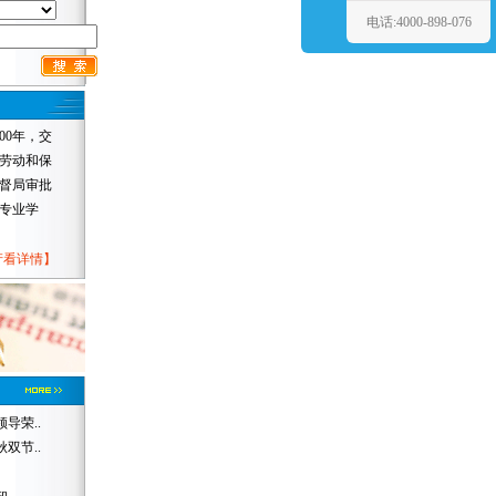
电话:4000-898-076
0年，交
劳动和保
督局审批
专业学
产看详情
】
导荣..
双节..